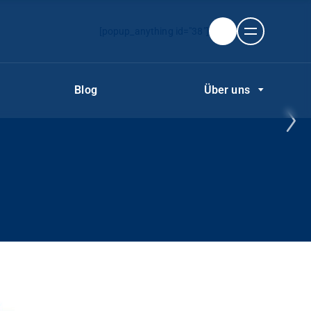
[popup_anything id="38"]
Blog
Über uns