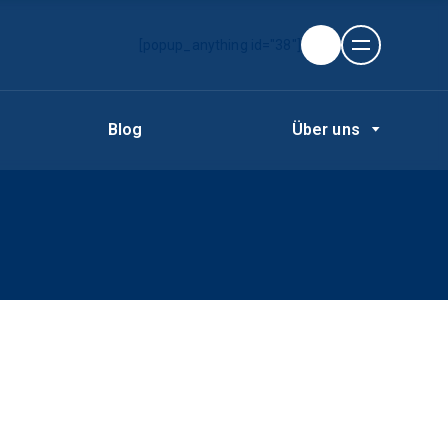
[popup_anything id="38"]
Blog
Über uns