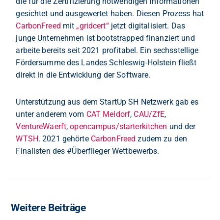
die für die Zertifizierung notwendigen Informationen
gesichtet und ausgewertet haben. Diesen Prozess hat
CarbonFreed
mit
„gridcert“
jetzt digitalisiert. Das
junge Unternehmen ist bootstrapped finanziert und
arbeite bereits seit 2021 profitabel. Ein sechsstellige
Fördersumme des Landes Schleswig-Holstein fließt
direkt in die Entwicklung der Software.
Unterstützung aus dem StartUp SH Netzwerk gab es
unter anderem vom
CAT Meldorf
,
CAU/ZfE
,
VentureWaerft
,
opencampus/starterkitchen
und der
WTSH
. 2021 gehörte
CarbonFreed
zudem zu den
Finalisten des #Überflieger Wettbewerbs
.
Weitere Beiträge