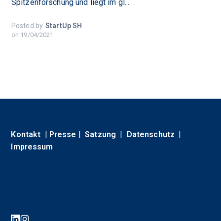
Spitzenforschung und liegt im gl...
Posted by
StartUp SH
on
19/04/2021
Kontakt
|
Presse
|
Satzung
|
Datenschutz
|
Impressum