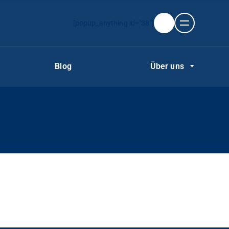
[popup_anything id="38"]
Blog
Über uns