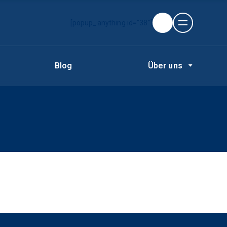
[popup_anything id="38"]
Blog
Über uns