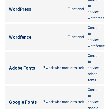
to
WordPress
Functional
service
wordpress
Consent
to
Wordfence
Functional
service
wordfence
Consent
to
Adobe Fonts
Zweck wird noch ermittelt
service
adobe-
fonts
Consent
to
Google Fonts
Zweck wird noch ermittelt
service
google-