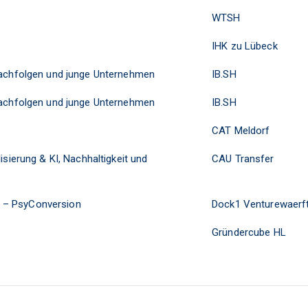
WTSH
IHK zu Lübeck
 Nachfolgen und junge Unternehmen
IB.SH
 Nachfolgen und junge Unternehmen
IB.SH
CAT Meldorf
isierung & KI, Nachhaltigkeit und
CAU Transfer
 – PsyConversion
Dock1 Venturewaerf
Gründercube HL