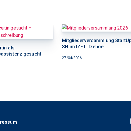
Mitgliederversammlung StartU
SH im IZET Itzehoe
:in als
sassistenz gesucht
27/04/2026
pressum