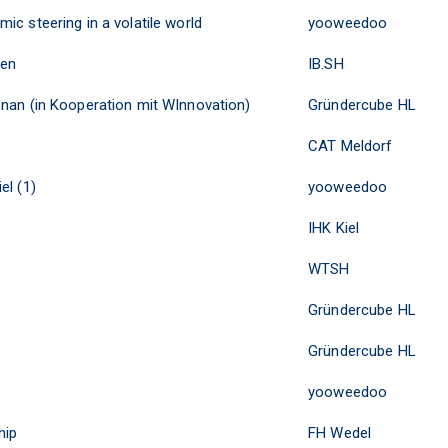
c steering in a volatile world
yooweedoo
sen
IB.SH
enan (in Kooperation mit WInnovation)
Gründercube HL
CAT Meldorf
el (1)
yooweedoo
IHK Kiel
WTSH
Gründercube HL
Gründercube HL
yooweedoo
hip
FH Wedel