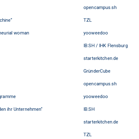
opencampus.sh
chine“
TZL
eneurial woman
yooweedoo
IB.SH / IHK Flensburg
starterkitchen.de
GründerCube
opencampus.sh
rogramme
yooweedoo
en ihr Unternehmen"
IB.SH
starterkitchen.de
TZL