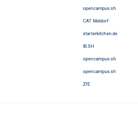
opencampus.sh
CAT Meldorf
starterkitchen.de
IB.SH
opencampus.sh
opencampus.sh
ZfE