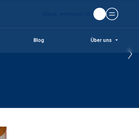
[popup_anything id="38"]
Blog
Über uns