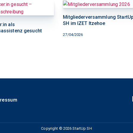
Mitgliederversammlung StartU
SH im IZET Itzehoe
:in als
sassistenz gesucht
27/04/2026
pressum
Copyright © 2026 StartUp SH