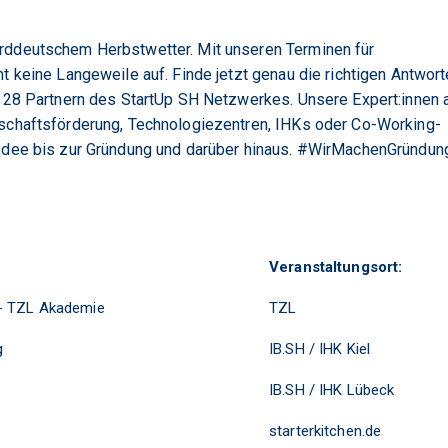
rddeutschem Herbstwetter. Mit unseren Terminen für
t keine Langeweile auf. Finde jetzt genau die richtigen Antwor
n 28 Partnern des StartUp SH Netzwerkes. Unsere Expert:innen 
tschaftsförderung, Technologiezentren, IHKs oder Co-Working-
 Idee bis zur Gründung und darüber hinaus. #WirMachenGründun
Veranstaltungsort:
- TZL Akademie
TZL
g
IB.SH / IHK Kiel
IB.SH / IHK Lübeck
starterkitchen.de