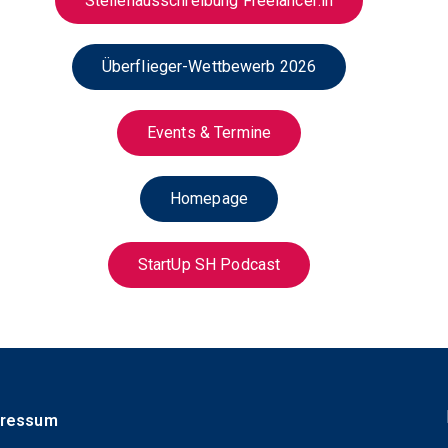
Stellenausschreibung Freelancer:in
Überflieger-Wettbewerb 2026
Events & Termine
Homepage
StartUp SH Podcast
pressum