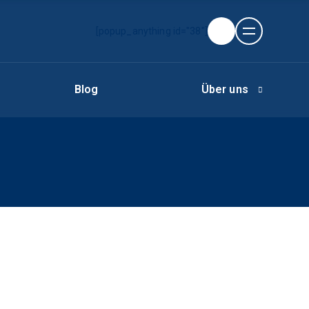
[popup_anything id="38"]
Blog
Über uns