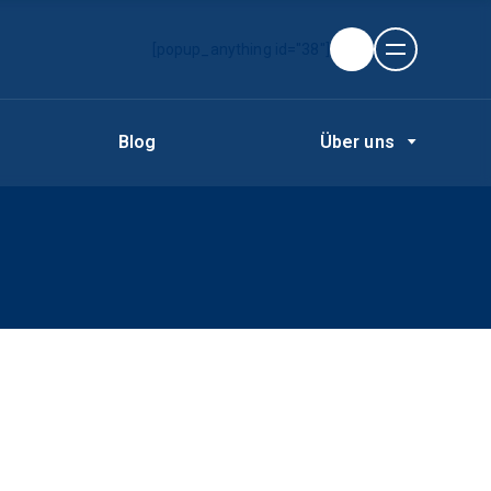
[popup_anything id="38"]
Blog
Über uns