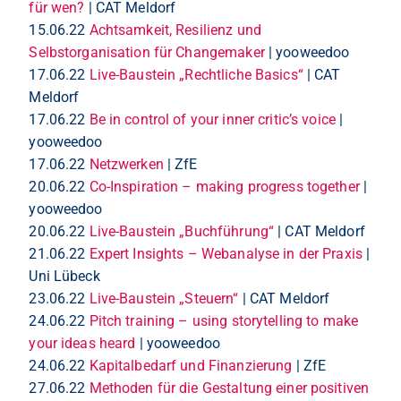
für wen?
| CAT Meldorf
15.06.22
Achtsamkeit, Resilienz und
Selbstorganisation für Changemaker
| yooweedoo
17.06.22
Live-Baustein „Rechtliche Basics“
| CAT
Meldorf
17.06.22
Be in control of your inner critic’s voice
|
yooweedoo
17.06.22
Netzwerken
| ZfE
20.06.22
Co-Inspiration – making progress together
|
yooweedoo
20.06.22
Live-Baustein „Buchführung“
| CAT Meldorf
21.06.22
Expert Insights – Webanalyse in der Praxis
|
Uni Lübeck
23.06.22
Live-Baustein „Steuern“
| CAT Meldorf
24.06.22
Pitch training – using storytelling to make
your ideas heard
| yooweedoo
24.06.22
Kapitalbedarf und Finanzierung
| ZfE
27.06.22
Methoden für die Gestaltung einer positiven