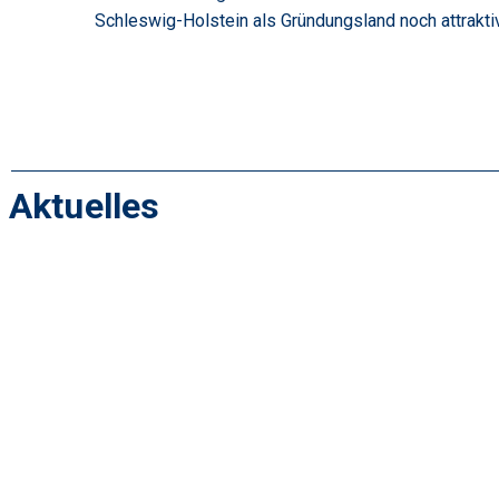
Schleswig-Holstein als Gründungsland noch attrakti
Aktuelles
Schleswig-Holstein innovativ und zukunftsfähig gest
29/07/2026
/
Impulse von StartUp SH e.V. zur Landtagswahl 2027 Juni 2026 – Sch
Read More
Freelancer:in als Vorstandsassistenz gesucht
27/07/2026
/