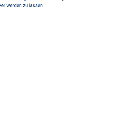
ver werden zu lassen.
alten
leswig-Holstein verfügt über starke Hochschulen, innovative Unterneh